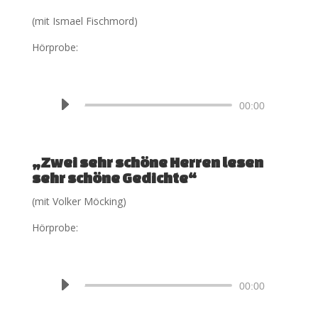
(mit Ismael Fischmord)
Hörprobe:
Audio-
00:00
Player
„Zwei sehr schöne Herren lesen
sehr schöne Gedichte“
(mit Volker Möcking)
Hörprobe:
Audio-
00:00
Player