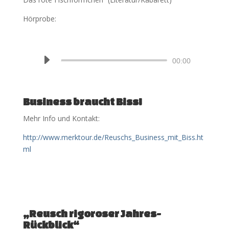
Hörprobe:
Audio-
00:00
Player
Business braucht Biss!
Mehr Info und Kontakt:
http://www.merktour.de/Reuschs_Business_mit_Biss.ht
ml
„Reusch rigoroser Jahres-
Rückblick“