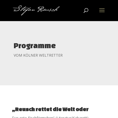
Programme
VOM KÖLNER WELTRETTER
„Reusch rettet die Welt oder
Das rote Fischförmchen“ (Literatur/Kabarett)