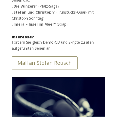
Serien u.a.:
„Die Winzers“
(Pfalz-Saga)
„Stefan und Christoph“
(Frühstücks-Quark mit
Christoph Sonntag)
„Imera – Insel im Meer“
(Soap)
Interesse?
Fordern Sie gleich Demo-CD und Skripte zu allen
aufgeführten Serien an
Mail an Stefan Reusch