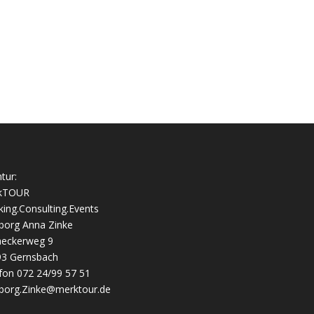
tur:
kTOUR
ing.Consulting.Events
borg Anna Zinke
aeckerweg 9
93 Gernsbach
fon 072 24/99 57 51
borg.Zinke@merktour.de