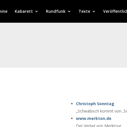
mine
Kabarett
Rundfunk
Texte
Veröffentli
Christoph Sonntag
„Schwäbisch kommt von ,Sc
www.merkton.de
Der Verlag von Merktour