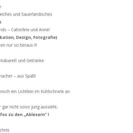
e
reiches und Sauerländisches
k
nds – Catterline und Anne!
tion, Design, Fotografie)
en nur so heraus !!!
– Kabarett und Getränke
macher – aus Spaß!
 noch ein Lichtlein im Kühlschrank an
er gar nicht sooo jung aussieht
.
fos zu den „Ablesern“ !
ichnis