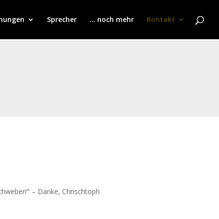
chungen
Sprecher
… noch mehr
Kontakt
hweben’“ – Danke, Chrischtoph