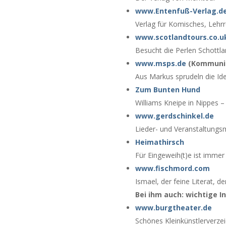
www.Entenfuß-Verlag.d
Verlag für Komisches, Lehr
www.scotlandtours.co.u
Besucht die Perlen Schottla
www.msps.de
(Kommunika
Aus Markus sprudeln die Ide
Zum Bunten Hund
Williams Kneipe in Nippes 
www.gerdschinkel.de
Lieder- und Veranstaltungs
Heimathirsch
Für Eingeweih(t)e ist immer
www.fischmord.com
Ismael, der feine Literat, d
Bei ihm auch: wichtige In
www.burgtheater.de
Schönes Kleinkünstlerverze