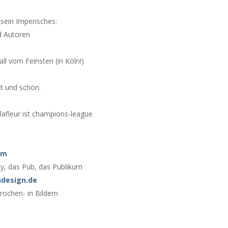
 sein Imperisches:
d Autoren
ll vom Feinsten (in Köln!)
ut und schön.
r lafleur ist champions-league
im
y, das Pub, das Publikum
design.de
prochen- in Bildern