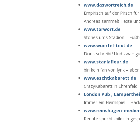
www.daswortreich.de
Empirisch auf der Pirsch für
Andreas sammelt Texte un
www.torwort.de
Stories ums Stadion – Fußba
www.wuerfel-text.de
Doris schreibt! Und zwar: g
www.stanlafleur.de
bin kein fan von lyrik – abe
www.eschtkabarett.de
CrazyKabarett in Ehrenfeld
London Pub , Lamperthe
Immer ein Heimspiel – Hack
www.reinshagen-medien
Renate spricht -bildlich ges