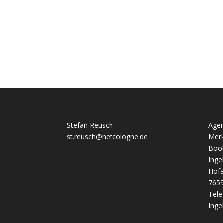
Stefan Reusch
Agen
st.reusch@netcologne.de
Mer
Book
Inge
Hof
765
Tele
Inge